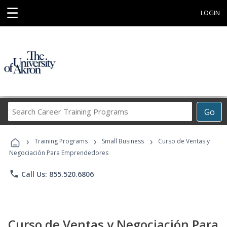
☰
LOGIN
Search
Go
Career
Training
›
›
›
Programs
Training Programs
Small Business
Curso de Ventas y
Negociación Para Emprendedores
phone
Call Us: 855.520.6806
Curso de Ventas y Negociación Para