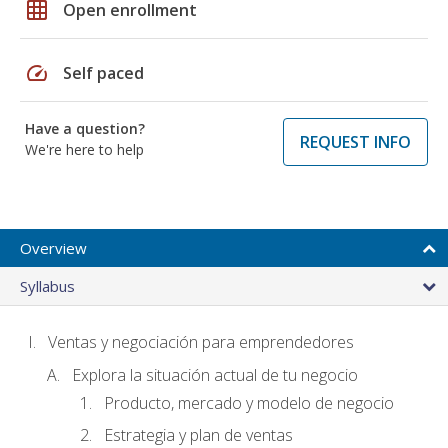
grid_on
Open enrollment
speed
Self paced
Have a question?
REQUEST INFO
We're here to help
Overview
Syllabus
Ventas y negociación para emprendedores
Explora la situación actual de tu negocio
Producto, mercado y modelo de negocio
Estrategia y plan de ventas