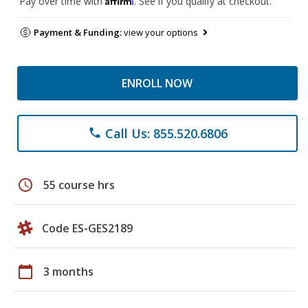
Pay over time with
. See if you qualify at checkout.
Payment & Funding:
view your options
ENROLL NOW
Call Us: 855.520.6806
phone
schedule
55 course hrs
Code ES-GES2189
calendar_today
3 months