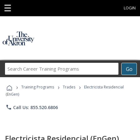
☰
LOGIN
Search
Go
Career
Training
›
›
›
Programs
Training Programs
Trades
Electricista Residencial
(EnGen)
phone
Call Us: 855.520.6806
Electricista Residencial (EnGen)