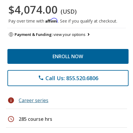
$4,074.00
(USD)
Affirm
Pay over time with
. See if you qualify at checkout.
Payment & Funding:
view your options
ENROLL NOW
Call Us: 855.520.6806
phone
info
Career series
schedule
285 course hrs