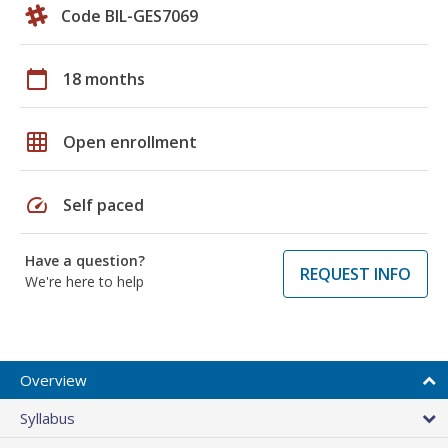
Code BIL-GES7069
calendar_today
18 months
grid_on
Open enrollment
speed
Self paced
Have a question?
REQUEST INFO
We're here to help
Overview
Syllabus